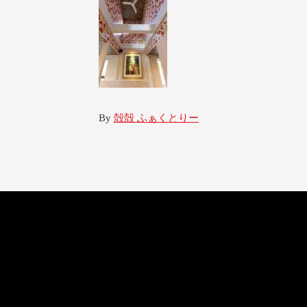
By
殻殻 ふぁくとりー