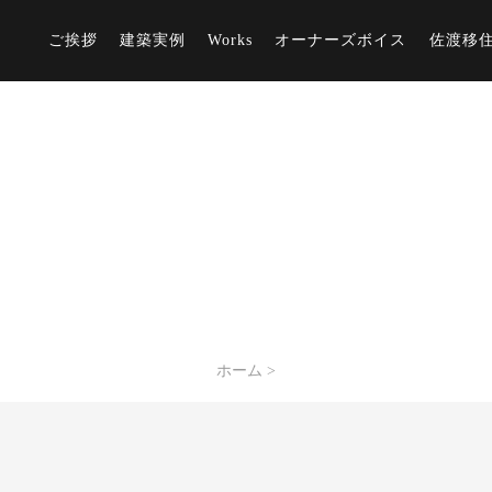
ご挨拶
建築実例
Works
オーナーズボイス
佐渡移
ホーム
>