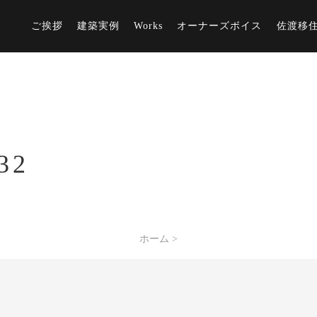
ご挨拶
建築実例
Works
オーナーズボイス
佐渡移
32
ホーム
>