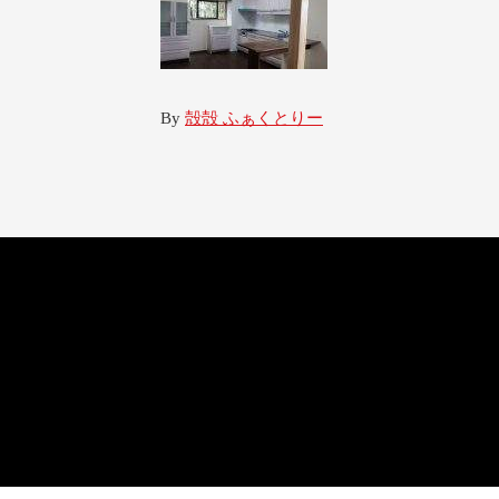
By
殻殻 ふぁくとりー