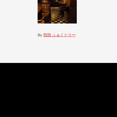
By
殻殻 ふぁくとりー