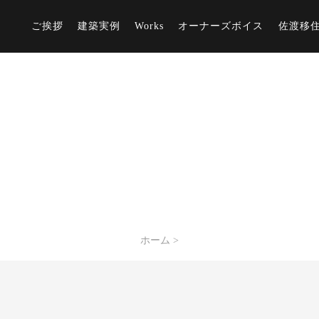
ご挨拶
建築実例
Works
オーナーズボイス
佐渡移
ホーム
>