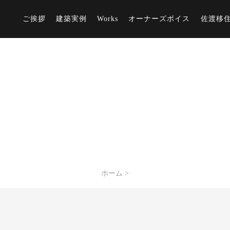
ご挨拶
建築実例
Works
オーナーズボイス
佐渡移
ホーム
>