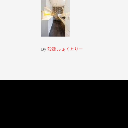
By
殻殻 ふぁくとりー