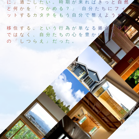
に」過ごしたい。
時期が来ればきっと自然
と何かを「つかめる？」
自分たちにフィ
ットするカタチをもう自分で整えようか。
移住する。という行為が単なる拠点の移動
ではなく、
自分たちの心を豊かにするため
の「しつらえ」だった。