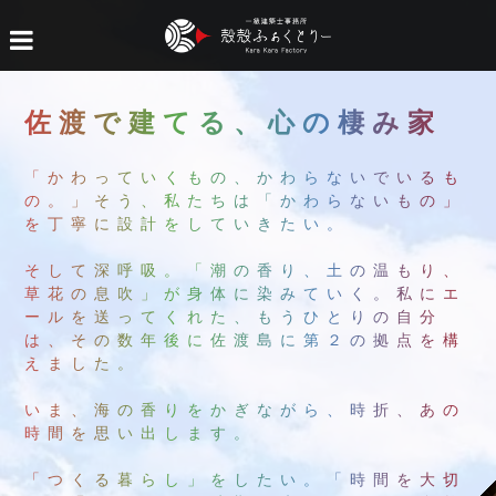
佐渡で建てる、心の棲み家
「かわっていくもの、かわらないでいるも
の。」
そう、私たちは「かわらないもの」
を丁寧に設計をしていきたい。
そして深呼吸。「潮の香り、土の温もり、
草花の息吹」が身体に染みていく。
私にエ
ールを送ってくれた、もうひとりの自分
は、
その数年後に佐渡島に第２の拠点を構
えました。
いま、海の香りをかぎながら、時折、あの
時間を思い出します。
「つくる暮らし」をしたい。「時間を大切