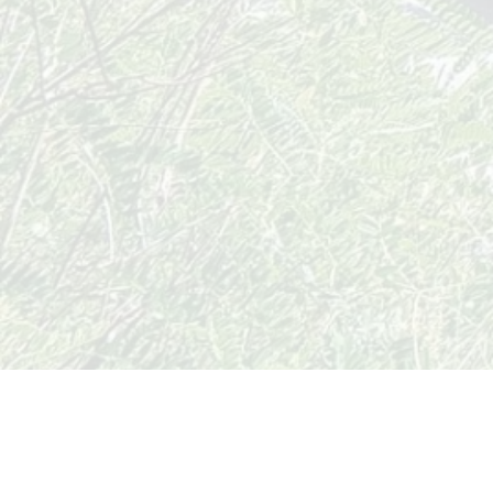
ホーム
>
移住事例 | 殻殻ふぁくとりー