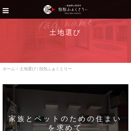
tag name
土地選び
ホーム
>
土地選び | 殻殻ふぁくとりー
家族とペットのための住まい
を求めて