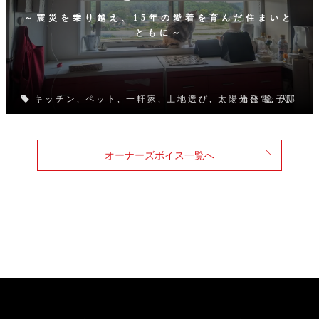
～震災を乗り越え、15年の愛着を育んだ住まいと
ともに～
キッチン, ペット, 一軒家, 土地選び, 太陽光発電, 犬
仙台 金子邸
オーナーズボイス一覧へ