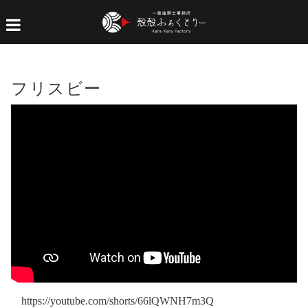
フリスビー
https://youtube.com/shorts/66lQWNH7m3Q